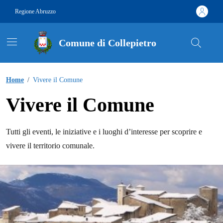
Vai ai contenuti
Vai al footer
Regione Abruzzo
Comune di Collepietro
Contenuti in evidenza
Home
/
Vivere il Comune
Vivere il Comune
Tutti gli eventi, le iniziative e i luoghi d’interesse per scoprire e
vivere il territorio comunale.