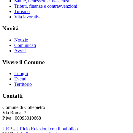
Salute, benessere e assistenza
Tributi, finanze e contravvenzioni
Turismo
Vita lavorativa
Novità
Notizie
Comunicati
Avvisi
Vivere il Comune
Luoghi
Eventi
Territorio
Contatti
Comune di Collepietro
Via Roma, 7
P.iva : 00093010668
URP – Ufficio Relazioni con il pubblico