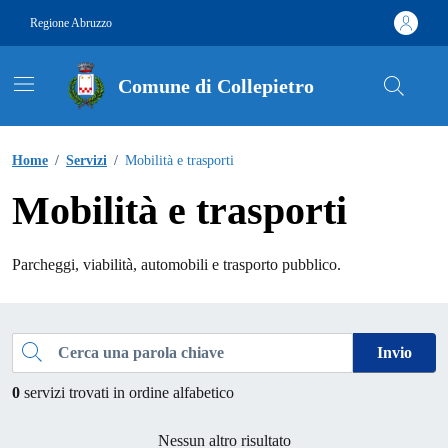
Vai ai contenuti
Vai al footer
Regione Abruzzo
Comune di Collepietro
Contenuti in evidenza
Home
/
Servizi
/
Mobilità e trasporti
Mobilità e trasporti
Parcheggi, viabilità, automobili e trasporto pubblico.
Esplora tutti i servizi
Cerca una parola chiave
Invio
0
servizi trovati in ordine alfabetico
Nessun altro risultato