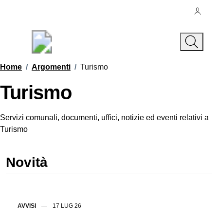
Vai ai contenuti
Vai al footer
Regione Abruzzo
Comune di Collepietro
Contenuti in evidenza
Home
/
Argomenti
/
Turismo
Turismo
Dettagli dell'argomento
Servizi comunali, documenti, uffici, notizie ed eventi relativi a
Turismo
Novità
AVVISI
17 LUG 26