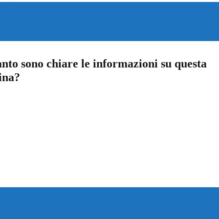
nto sono chiare le informazioni su questa
ina?
a 5 stelle su 5
a 4 stelle su 5
a 3 stelle su 5
a 2 stelle su 5
a 1 stelle su 5