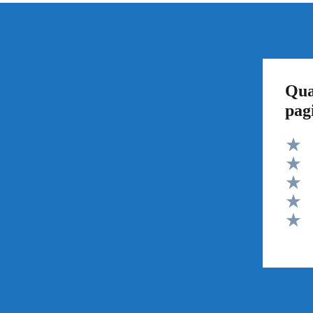
Qua
pag
Valut
Valut
Valut
Valut
Valut