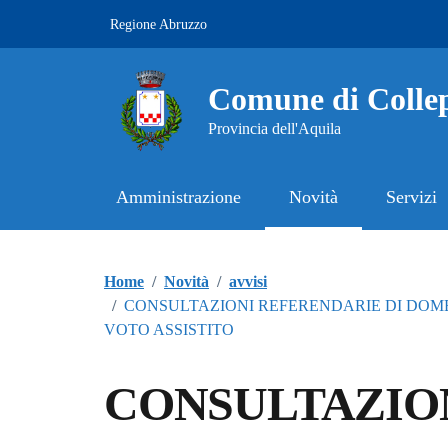
Vai ai contenuti
Vai al footer
Regione Abruzzo
Comune di Collep
Provincia dell'Aquila
Amministrazione
Novità
Servizi
Contenuti in evidenza
Home
/
Novità
/
avvisi
/
CONSULTAZIONI REFERENDARIE DI DOMENI
VOTO ASSISTITO
CONSULTAZIO