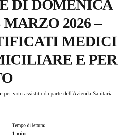
E DI DOMENICA
3 MARZO 2026 –
IFICATI MEDICI
ICILIARE E PER
TO
a
e per voto assistito da parte dell'Azienda Sanitaria
Tempo di lettura:
1 min