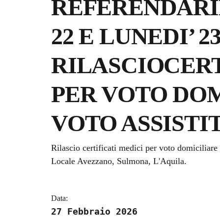
REFERENDARI
22 E LUNEDI’ 2
RILASCIOCERT
PER VOTO DOM
VOTO ASSISTI
Dettagli della notizi
Rilascio certificati medici per voto domiciliare 
Locale Avezzano, Sulmona, L'Aquila.
Data:
27 Febbraio 2026