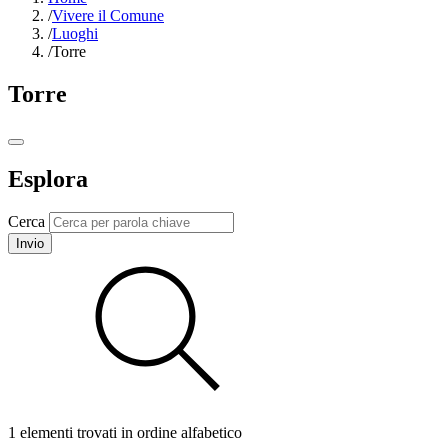
/
Vivere il Comune
/
Luoghi
/
Torre
Torre
Esplora
Cerca
Invio
1 elementi trovati in ordine alfabetico