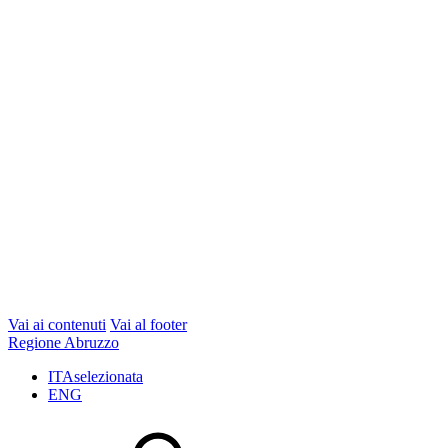
Vai ai contenuti
Vai al footer
Regione Abruzzo
ITA
selezionata
ENG