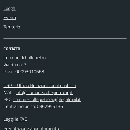
Luoghi
Eventi
Territorio
CONTATTI
Comune di Collepietro
Via Roma, 7
P.iva : 00093010668
URP – Ufficio Relazioni con il pubblico
MAIL:
info@comune.collepietro.aq.it
PEC:
comune.collepietro.aq@legalmail.it
Centralino unico: 0862955136
Leggi le FAQ
Prenotazione appuntamento