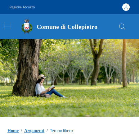
Vai ai contenuti
Vai al footer
Regione Abruzzo
Comune di Collepietro
Contenuti in evidenza
Tempo libero
Home
/
Argomenti
/